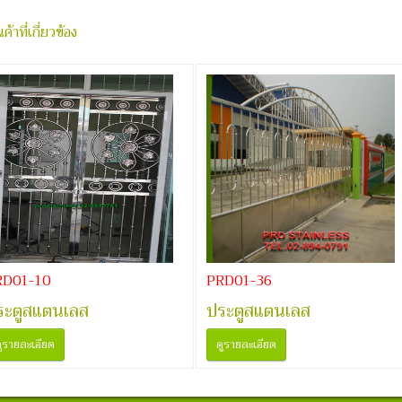
นค้าที่เกี่ยวข้อง
RD01-10
PRD01-36
ระตูสแตนเลส
ประตูสแตนเลส
ดูรายละเอียด
ดูรายละเอียด