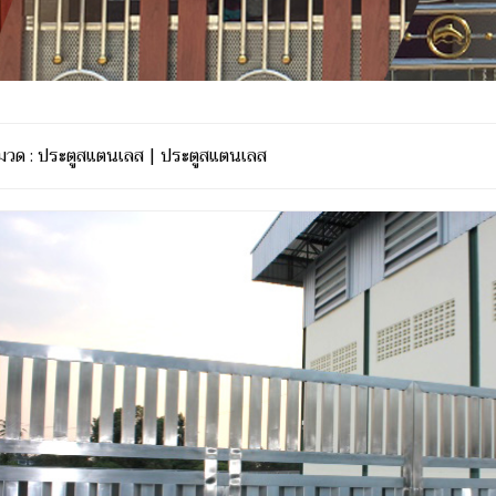
มวด : ประตูสแตนเลส | ประตูสแตนเลส