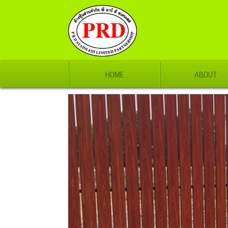
HOME
ABOUT