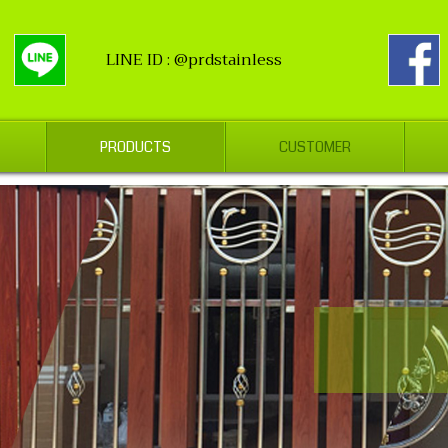
LINE ID : @prdstainless
PRODUCTS
CUSTOMER