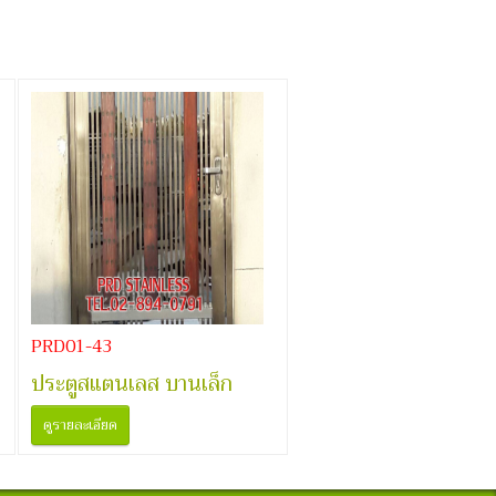
PRD01-43
ประตูสแตนเลส บานเล็ก
ดูรายละเอียด