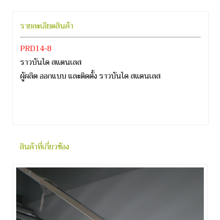
รายละเอียดสินค้า
PRD14-8
ราวบันได สแตนเลส
ผู้ผลิต ออกแบบ และติดตั้ง ราวบันได สแตนเลส
สินค้าที่เกี่ยวข้อง