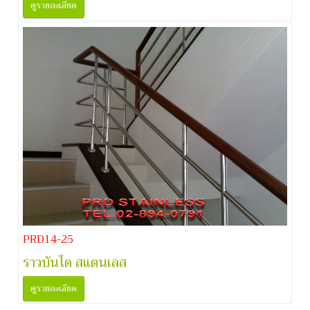
ดูรายละเอียด
PRD14-25
ราวบันได สแตนเลส
ดูรายละเอียด