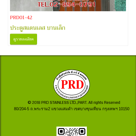
PRD01-42
ประตูสแตนเลส บานเล็ก
ดูรายละเอียด
© 2018 PRD STAINLESS LTD.,PART. All rights Reserved
80/204-5 ถ.พระราม2 แขวงแสมดำ เขตบางขุนเทียน กรุงเทพฯ 10150